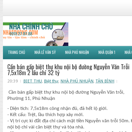
NHÀ CHÍNH CHỦ
0919.27.87.88
TRANG CHỦ
NHÀ LÊ VĂN SỸ
NHÀ PHÚ NHUẬN
NHÀ QUẬN 1
NHÀ 
Cần bán gấp biệt thự khu nội bộ đường Nguyễn Văn Trỗi
7,5x18m 2 lầu chỉ 32 tỷ
20:39
BIET THU
,
Biệt thự
,
NHÀ PHÚ NHUẬN
,
TÂN BÌNH
Cần bán gấp biệt thự khu nội bộ đường Nguyễn Văn trỗi,
Phường 11, Phú Nhuận
- Diện tích: 7,5x18m công nhận đủ, đã hết lộ giới.
- Kết cấu: Trệt, lầu thích hợp xây mới.
- Vị trí cực kì đắt địa chỉ cách mặt tiền Nguyễn văn trỗi 50m.
nội bộ chỉ vài căn biệt thự và tòa nhà.