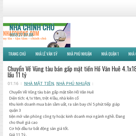
NHÀ CHÍNH CHỦ
0919.27.87.88
TRANG CHỦ
NHÀ LÊ VĂN SỸ
NHÀ PHÚ NHUẬN
NHÀ QUẬN 1
NHÀ 
Chuyển Về Vũng tàu bán gấp mặt tiền Hồ Văn Huê 4.1x
lầu 11 tỷ
01:16
NHÀ MẶT TIỀN
,
NHÀ PHÚ NHUẬN
Chuyển Về Vũng tàu bán gấp mặt tiền Hồ Văn Huê
Diện tích: 4,1x18m, trệt 4 lầu, nhà kiên cố
Khu kinh doanh mua bán sầm uất, ra sân bay chỉ 5 phút tiếp giáp
quận 3
tiện mở văn phòng công ty hoặc kinh doanh mọi ngành nghề. Đang
cho thuê giá cao
Cơ hội đầu tư bất động sản giá tốt.
Giá 11 Tỷ.