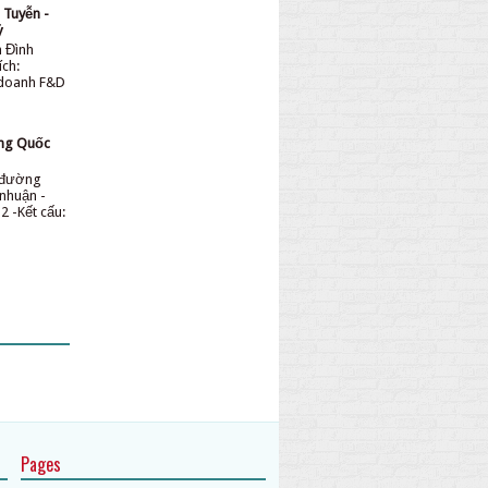
 Tuyễn -
ỷ
n Đình
ích:
 doanh F&D
ơng Quốc
n đường
nhuận -
2 -Kết cấu:
Pages