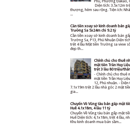
Phủ, Phường Đakao, 
Diện tích: 3.5x12m trệ
thượng, hẻm sau rộng. Tiện ích: Nhà 
...
Cần tiền xoay sở kinh doanh bán g
Trường Sa 5x24m chỉ 9.2 tỷ
Cần tiền xoay sở kinh doanh bán gấ
Trường Sa, P13, Phú Nhuận Diện tíc
trệt 4 lầu Mặt tiền Trường sa view 
đẹp th...
Chính chủ cho thuê n
mặt tiền Trần Huy Li
trệt 3 lầu 80 triệu/thá
- Chính chủ cho thuê 
mặt tiền Trần Huy Li
12, Phú nhuận. - Diện 
7.1x19m trệt 2 lầu nhà góc 2 mặt ti
gia...
Chuyển Về Vũng tàu bán gấp mặt tiê
Huê 4.1x18m, 4 lầu 11 tỷ
Chuyển Về Vũng tàu bán gấp mặt tiê
Huê Diện tích: 4,1x18m, trệt 4 lầu, nh
Khu kinh doanh mua bán sầm...