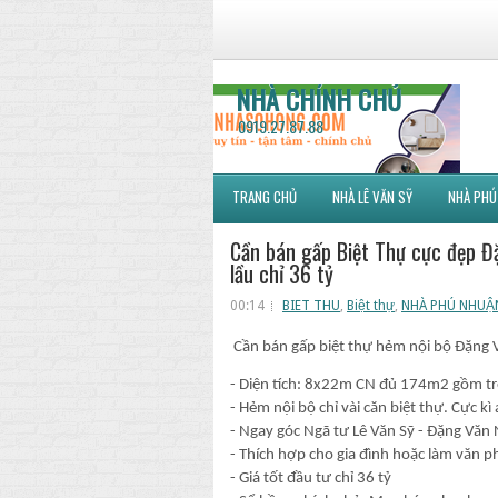
NHÀ CHÍNH CHỦ
0919.27.87.88
TRANG CHỦ
NHÀ LÊ VĂN SỸ
NHÀ PHÚ
Cần bán gấp Biệt Thự cực đẹp 
lầu chỉ 36 tỷ
00:14
BIET THU
,
Biệt thự
,
NHÀ PHÚ NHUẬ
Cần bán gấp biệt thự hẻm nội bộ Đặng
- Diện tích: 8x22m CN đủ 174m2 gồm trệ
- Hẻm nội bộ chỉ vài căn biệt thự. Cực kì 
- Ngay góc Ngã tư Lê Văn Sỹ - Đặng Văn 
- Thích hợp cho gia đình hoặc làm văn p
- Giá tốt đầu tư chỉ 36 tỷ