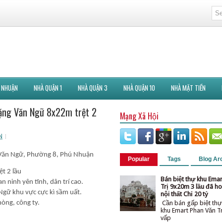
 NHUẬN
NHÀ QUẬN 1
NHÀ QUẬN 3
NHÀ QUẬN 10
NHÀ MẶT TIỀN
Đặng Văn Ngữ 8x22m trệt 2
Mạng Xã Hội
N
 Văn Ngữ, Phường 8, Phú Nhuận
Popular
Tags
Blog Ar
t 2 lầu
Bán biệt thự khu Ema
an ninh yên tĩnh, dân trí cao.
Trị 9x20m 3 lầu đã ho
Ngữ khu vực cực kì sầm uất.
nội thất Chỉ 20 tỷ
Cần bán gấp biệt thự
hòng, công ty.
khu Emart Phan Văn T
vấ