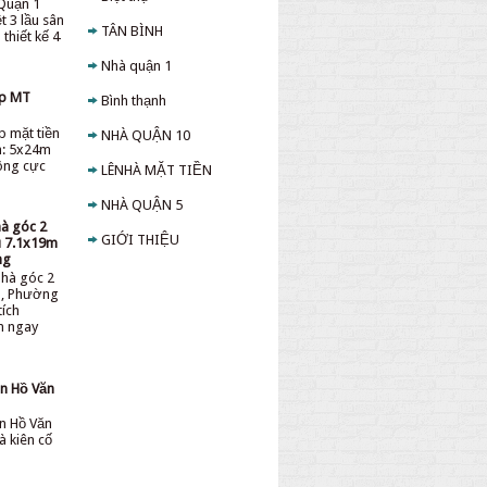
Quận 1
t 3 lầu sân
TÂN BÌNH
thiết kế 4
Nhà quận 1
ấp MT
Bình thạnh
p mặt tiền
NHÀ QUẬN 10
h: 5x24m
sông cực
LÊNHÀ MẶT TIỀN
NHÀ QUẬN 5
hà góc 2
GIỚI THIỆU
ệu 7.1x19m
ng
nhà góc 2
ệu, Phường
tích
ền ngay
̀n Hồ Văn
̀n Hồ Văn
à kiên cố