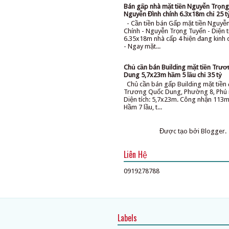
Bán gấp nhà mặt tiền Nguyễn Trọng
Nguyễn Đình chính 6.3x18m chỉ 25 t
- Cần tiền bán Gấp mặt tiền Nguyễ
Chính - Nguyễn Trọng Tuyển - Diện t
6.35x18m nhà cấp 4 hiện đang kinh
- Ngay mặt...
Chủ cần bán Building mặt tiền Trư
Dung 5,7x23m hầm 5 lầu chỉ 35 tỷ
Chủ cần bán gấp Building mặt tiề
Trương Quốc Dung, Phường 8, Phú 
Diện tích: 5,7x23m. Công nhận 113m
Hầm 7 lầu, t...
Được tạo bởi
Blogger
.
Liên Hệ
0919278788
Labels