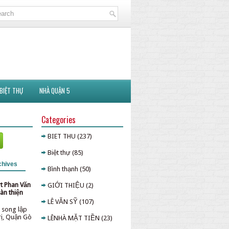
BIỆT THỰ
NHÀ QUẬN 5
Categories
BIET THU
(237)
Biệt thự
(85)
chives
Bình thạnh
(50)
rt Phan Văn
GIỚI THIỆU
(2)
àn thiện
LÊ VĂN SỸ
(107)
 song lập
rị, Quận Gò
LÊNHÀ MẶT TIỀN
(23)
p