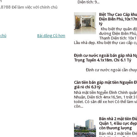
n
Diện tích: 9...
.8788 Để làm việc với chính chủ
Biệt Thự Cao Cấp kh
Điện Biên Phủ,10x17m
tỷ
Khu biệt thự quân độ
đường Điện Biên Phủ,
 chủ
Bài đăng Cũ hơn
Thạnh Diện tích: 10x1
Lầu nhà đẹp. Khu biệt thự cao cấp cực
Định cư nước ngoài bán gấp nhà N
Trọng Tuyển 4.1x18m. Chỉ 6.1 Tỷ
Định cư nước ngoài cần chuyể
Cần tiền bán gấp mặt tiền Nguyễn Đ
giá rẻ chỉ 6.3 tỷ
Nhà mặt tiền Ngyễn Đình Chính quậ
Nhuận, Diện tích 4mx16,5m, 1 trệt 3 l
toilet. Có sân để xe hơi Có thể làm 
côn...
Bán nhà 2 mặt tiền Đi
Quận 1, 4 lầu cực đẹp 
còn thương lượng
Bán nhà 2 mặt tiền Đi