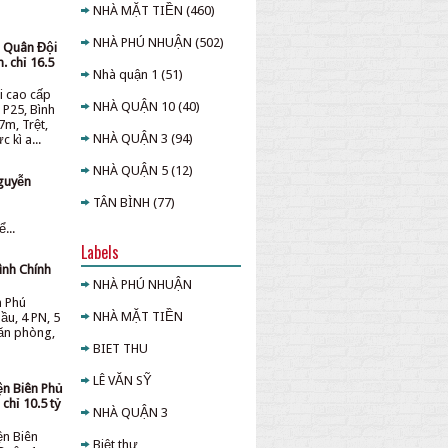
NHÀ MẶT TIỀN
(460)
NHÀ PHÚ NHUẬN
(502)
u Quân Đội
. chỉ 16.5
Nhà quận 1
(51)
i cao cấp
NHÀ QUẬN 10
(40)
 P25, Bình
7m, Trệt,
NHÀ QUẬN 3
(94)
 kì a...
NHÀ QUẬN 5
(12)
guyễn
TÂN BÌNH
(77)
...
Labels
ình Chính
NHÀ PHÚ NHUẬN
n Phú
NHÀ MẶT TIỀN
ầu, 4 PN, 5
văn phòng,
BIET THU
LÊ VĂN SỸ
ện Biên Phủ
chỉ 10.5 tỷ
NHÀ QUẬN 3
ện Biên
Biệt thự