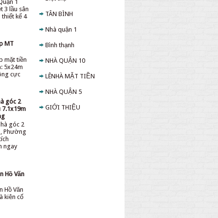
Quận 1
t 3 lầu sân
TÂN BÌNH
thiết kế 4
Nhà quận 1
ấp MT
Bình thạnh
p mặt tiền
NHÀ QUẬN 10
h: 5x24m
sông cực
LÊNHÀ MẶT TIỀN
NHÀ QUẬN 5
hà góc 2
GIỚI THIỆU
ệu 7.1x19m
ng
nhà góc 2
ệu, Phường
tích
ền ngay
̀n Hồ Văn
̀n Hồ Văn
à kiên cố