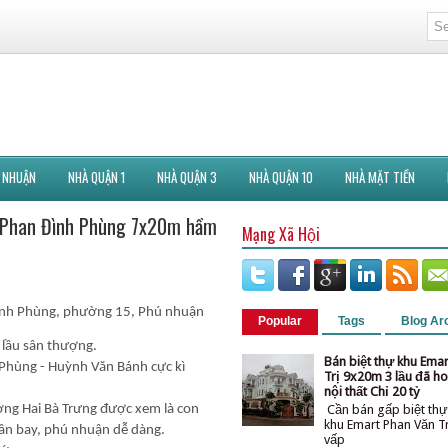
 NHUẬN
NHÀ QUẬN 1
NHÀ QUẬN 3
NHÀ QUẬN 10
NHÀ MẶT TIỀN
n Phan Đình Phùng 7x20m hầm
Mạng Xã Hội
Đình Phùng, phường 15, Phú nhuận
Popular
Tags
Blog Ar
 lầu sân thượng.
Bán biệt thự khu Ema
h Phùng - Huỳnh Văn Bánh cực kì
Trị 9x20m 3 lầu đã ho
nội thất Chỉ 20 tỷ
Cần bán gấp biệt thự
ờng Hai Bà Trưng được xem là con
khu Emart Phan Văn T
sân bay, phú nhuận dễ dàng.
vấ