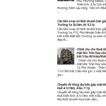
Phủ, Phường Đakao, 
Diện tích: 3.5x12m trệ
thượng, hẻm sau rộng. Tiện ích: Nhà 
...
Cần tiền xoay sở kinh doanh bán g
Trường Sa 5x24m chỉ 9.2 tỷ
Cần tiền xoay sở kinh doanh bán gấ
Trường Sa, P13, Phú Nhuận Diện tíc
trệt 4 lầu Mặt tiền Trường sa view 
đẹp th...
Chính chủ cho thuê n
mặt tiền Trần Huy Li
trệt 3 lầu 80 triệu/thá
- Chính chủ cho thuê 
mặt tiền Trần Huy Li
12, Phú nhuận. - Diện 
7.1x19m trệt 2 lầu nhà góc 2 mặt ti
gia...
Chuyển Về Vũng tàu bán gấp mặt tiê
Huê 4.1x18m, 4 lầu 11 tỷ
Chuyển Về Vũng tàu bán gấp mặt tiê
Huê Diện tích: 4,1x18m, trệt 4 lầu, nh
Khu kinh doanh mua bán sầm...