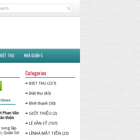
BIỆT THỰ
NHÀ QUẬN 5
Categories
BIET THU
(237)
Biệt thự
(85)
chives
Bình thạnh
(50)
rt Phan Văn
GIỚI THIỆU
(2)
àn thiện
LÊ VĂN SỸ
(107)
 song lập
rị, Quận Gò
LÊNHÀ MẶT TIỀN
(23)
p