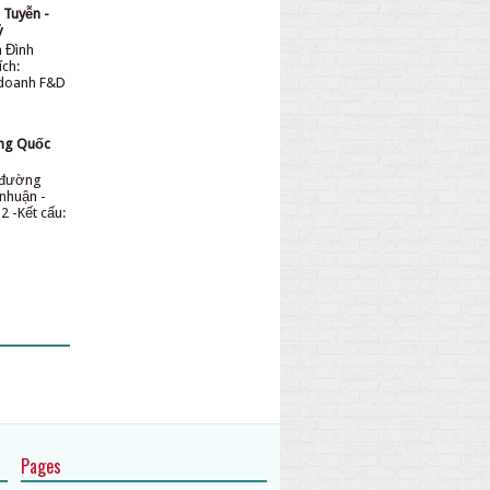
 Tuyễn -
ỷ
n Đình
ích:
 doanh F&D
ơng Quốc
n đường
nhuận -
2 -Kết cấu:
Pages