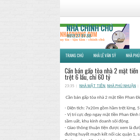
NHÀ CHÍNH CHỦ
0919.27.87.88
TRANG CHỦ
NHÀ LÊ VĂN SỸ
NHÀ PHÚ
Cần bán gấp tòa nhà 2 mặt tiề
trệt 6 lầu, chỉ 60 tỷ
23:35
NHÀ MẶT TIỀN
,
NHÀ PHÚ NHUẬN
Cần bán gấp tòa nhà 2 mặt tiền Phan 
- Diện tích: 7x20m gồm hầm trệt lửng, 5
- Vị trí cực đẹp ngay mặt tiền Phan Đìn
sầm uất, khu kinh doanh sôi động.
- Giao thông thuận tiện được xem là đư
đường huyết mạch kết nối các quận 1, 