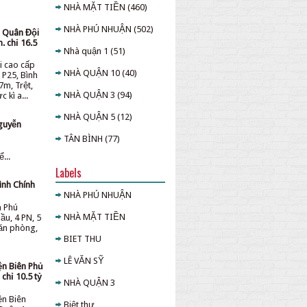
NHÀ MẶT TIỀN
(460)
NHÀ PHÚ NHUẬN
(502)
u Quân Đội
. chỉ 16.5
Nhà quận 1
(51)
i cao cấp
NHÀ QUẬN 10
(40)
 P25, Bình
7m, Trệt,
NHÀ QUẬN 3
(94)
 kì a...
NHÀ QUẬN 5
(12)
guyễn
TÂN BÌNH
(77)
...
Labels
ình Chính
NHÀ PHÚ NHUẬN
n Phú
NHÀ MẶT TIỀN
ầu, 4 PN, 5
văn phòng,
BIET THU
LÊ VĂN SỸ
ện Biên Phủ
chỉ 10.5 tỷ
NHÀ QUẬN 3
ện Biên
Biệt thự