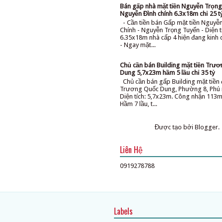
Bán gấp nhà mặt tiền Nguyễn Trọng
Nguyễn Đình chính 6.3x18m chỉ 25 t
- Cần tiền bán Gấp mặt tiền Nguyễ
Chính - Nguyễn Trọng Tuyển - Diện t
6.35x18m nhà cấp 4 hiện đang kinh
- Ngay mặt...
Chủ cần bán Building mặt tiền Trư
Dung 5,7x23m hầm 5 lầu chỉ 35 tỷ
Chủ cần bán gấp Building mặt tiề
Trương Quốc Dung, Phường 8, Phú 
Diện tích: 5,7x23m. Công nhận 113m
Hầm 7 lầu, t...
Được tạo bởi
Blogger
.
Liên Hệ
0919278788
Labels