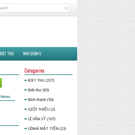
BIỆT THỰ
NHÀ QUẬN 5
Categories
BIET THU
(237)
Biệt thự
(85)
chives
Bình thạnh
(50)
GIỚI THIỆU
(2)
LÊ VĂN SỸ
(107)
LÊNHÀ MẶT TIỀN
(23)