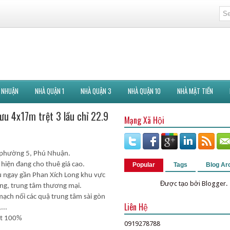
 NHUẬN
NHÀ QUẬN 1
NHÀ QUẬN 3
NHÀ QUẬN 10
NHÀ MẶT TIỀN
ưu 4x17m trệt 3 lầu chỉ 22.9
Mạng Xã Hội
, phường 5, Phú Nhuận.
 hiện đang cho thuê giá cao.
Popular
Tags
Blog Ar
ưu ngay gần Phan Xích Long khu vực
Được tạo bởi
Blogger
.
àng, trung tâm thương mại.
ch nối các quậ trung tâm sài gòn
Liên Hệ
...
hật 100%
0919278788