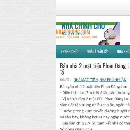
NHÀ CHÍNH CHỦ
0919.27.87.88
TRANG CHỦ
NHÀ LÊ VĂN SỸ
NHÀ PHÚ
Bán nhà 2 mặt tiền Phan Đăng L
tỷ
00:23
NHÀ MẶT TIỀN
,
NHÀ PHÚ NHUẬN
Bán gấp nhà 2 mặt tiền Phan Đăng Lưu
- Diện tích: 4x17m trệt 3 lầu sân thượng
- Vị trí cực đẹp 2 mặt tiền Phan Đăng L
sầm uất tập trung nhiều cao ốc, ngân h
- Đường rộng 20m tuyến đường huyết mạ
và sân bay, không kẹt xe hay ngập nước,
- Giá bán chỉ 22.9 Tỷ. Cam kết nhà có t
Sổ hồng chính chủ.