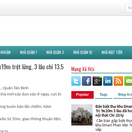
 NHUẬN
NHÀ QUẬN 1
NHÀ QUẬN 3
NHÀ QUẬN 10
NHÀ MẶT TIỀN
19m trệt lững, 3 lầu chỉ 13.5
Mạng Xã Hội
1, Quận Tân Bình
 nhà mới xây dọn vào ở ngay, cực kì
Popular
Tags
Blog Ar
Bán biệt thự khu Ema
hông buôn bán lấn chiếm, hẻm
Trị 9x20m 3 lầu đã ho
nội thất Chỉ 20 tỷ
Lê Văn Sỹ 50m, giao thông thuận tiện,
Cần bán gấp biệt thự
khu Emart Phan Văn T
vấ
ng ty.