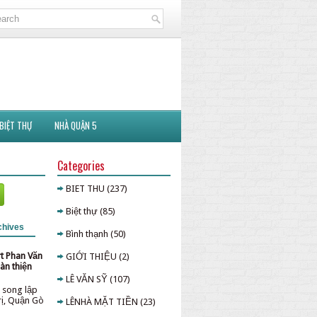
BIỆT THỰ
NHÀ QUẬN 5
Categories
BIET THU
(237)
Biệt thự
(85)
chives
Bình thạnh
(50)
rt Phan Văn
GIỚI THIỆU
(2)
àn thiện
LÊ VĂN SỸ
(107)
 song lập
rị, Quận Gò
LÊNHÀ MẶT TIỀN
(23)
p