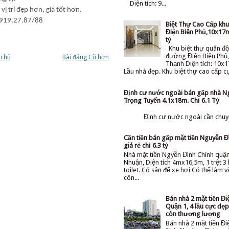
Diện tích: 9...
vị trí đẹp hơn, giá tốt hơn.
0919.27.87/88
Biệt Thự Cao Cấp kh
Điện Biên Phủ,10x17m
tỷ
Khu biệt thự quân độ
đường Điện Biên Phủ,
 chủ
Bài đăng Cũ hơn
Thạnh Diện tích: 10x1
Lầu nhà đẹp. Khu biệt thự cao cấp cực
Định cư nước ngoài bán gấp nhà N
Trọng Tuyển 4.1x18m. Chỉ 6.1 Tỷ
Định cư nước ngoài cần chuyể
Cần tiền bán gấp mặt tiền Nguyễn Đ
giá rẻ chỉ 6.3 tỷ
Nhà mặt tiền Ngyễn Đình Chính quậ
Nhuận, Diện tích 4mx16,5m, 1 trệt 3 l
toilet. Có sân để xe hơi Có thể làm 
côn...
Bán nhà 2 mặt tiền Đi
Quận 1, 4 lầu cực đẹp 
còn thương lượng
Bán nhà 2 mặt tiền Đi