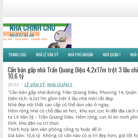
NHÀ CHÍNH CHỦ
0919.27.87.88
TRANG CHỦ
NHÀ LÊ VĂN SỸ
NHÀ PHÚ NHUẬN
NHÀ QUẬN 1
NHÀ 
Cần bán gấp nhà Trần Quang Diệu 4,2x17m trệt 3 lầu ch
10,6 tỷ
20:55
LÊ VĂN SỸ
,
NHÀ QUẬN 3
"Cần bán gấp nhà đường Trần Quang Diệu, Phương 14, Quận 
Diện tích: 4,2x17m gồm trệt 3 lầu nhà mới rất đẹp.
Nhà đẹp nội thất cao cấp có thể dọn vào ở ngay.
Hẻm rộng nhà có chỗ đậu xe hơi, khu vực cực kì đắt địa cách 
tư Lê Văn Sỹ - Trần Quang Diệu. Hẻm rộng, cực kì an ninh yên
tĩnh. khu dân cư trí thức
Thích hợp làm văn phòng công ty hoặc để ở.
Giá bán: 10,6 tỷ Không có căn nào có vị trí đẹp hơn, giá tốt h