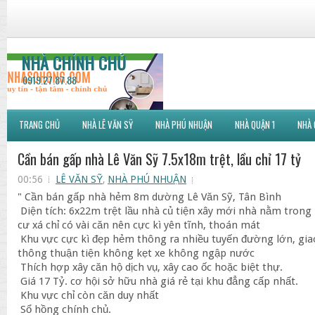
NHÀ CHÍNH CHỦ
0919.27.87.88
TRANG CHỦ
NHÀ LÊ VĂN SỸ
NHÀ PHÚ NHUẬN
NHÀ QUẬN 1
NHÀ 
Cần bán gấp nhà Lê Văn Sỹ 7.5x18m trệt, lầu chỉ 17 tỷ
00:56
LÊ VĂN SỸ
,
NHÀ PHÚ NHUẬN
" Cần bán gấp nhà hẻm 8m dường Lê Văn Sỹ, Tân Bình
Diện tích: 6x22m trệt lầu nhà củ tiện xây mới nhà nằm trong
cư xá chỉ có vài căn nên cực kì yên tĩnh, thoán mát
Khu vực cực kì đẹp hẻm thông ra nhiều tuyến đường lớn, gia
thông thuận tiện không kẹt xe không ngập nước
Thích hợp xây căn hộ dịch vụ, xây cao ốc hoặc biệt thự.
Giá 17 Tỷ. cơ hội sở hữu nhà giá rẻ tại khu đẳng cấp nhất.
Khu vực chỉ còn căn duy nhất
Sổ hồng chính chủ.