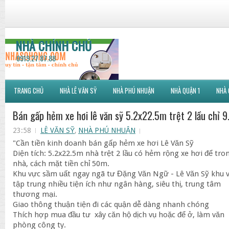
NHÀ CHÍNH CHỦ
0919.27.87.88
TRANG CHỦ
NHÀ LÊ VĂN SỸ
NHÀ PHÚ NHUẬN
NHÀ QUẬN 1
NHÀ 
Bán gấp hẻm xe hơi lê văn sỹ 5.2x22.5m trệt 2 lầu chỉ 9
23:58
LÊ VĂN SỸ
,
NHÀ PHÚ NHUẬN
"Cần tiền kinh doanh bán gấp hẻm xe hơi Lê Văn Sỹ
Diện tích: 5.2x22.5m nhà trệt 2 lầu có hẻm rộng xe hơi để tro
nhà, cách mặt tiền chỉ 50m.
Khu vực sầm uất ngay ngã tư Đặng Văn Ngữ - Lê Văn Sỹ khu 
tập trung nhiều tiện ích như ngân hàng, siêu thị, trung tâm
thương mại.
Giao thông thuận tiện đi các quận dễ dàng nhanh chóng
Thích hợp mua đầu tư xây căn hộ dịch vụ hoặc để ở, làm văn
phòng công ty.