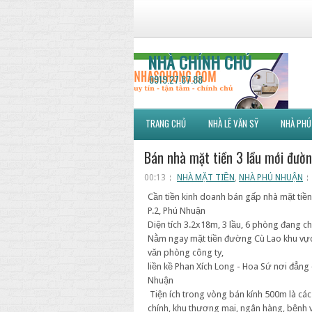
NHÀ CHÍNH CHỦ
0919.27.87.88
TRANG CHỦ
NHÀ LÊ VĂN SỸ
NHÀ PHÚ
Bán nhà mặt tiền 3 lầu mới đường
00:13
NHÀ MẶT TIỀN
,
NHÀ PHÚ NHUẬN
Cần tiền kinh doanh bán gấp nhà mặt tiề
P.2, Phú Nhuận
Diện tích 3.2x18m, 3 lầu, 6 phòng đang c
Nằm ngay mặt tiền đường Cù Lao khu vực
văn phòng công ty,
liền kề Phan Xích Long - Hoa Sứ nơi đẳng
Nhuận
Tiện ích trong vòng bán kính 500m là cá
chính, khu thương mại, ngân hàng, bệnh v