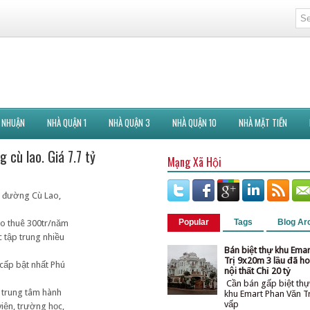
 NHUẬN
NHÀ QUẬN 1
NHÀ QUẬN 3
NHÀ QUẬN 10
NHÀ MẶT TIỀN
 cù lao. Giá 7.7 tỷ
Mạng Xã Hội
n đường Cù Lao,
Popular
Tags
Blog Ar
ho thuê 300tr/năm
 tập trung nhiều
Bán biệt thự khu Ema
Trị 9x20m 3 lầu đã ho
 cấp bật nhất Phú
nội thất Chỉ 20 tỷ
Cần bán gấp biệt thự
c trung tâm hành
khu Emart Phan Văn T
vấ
iện, trường học,