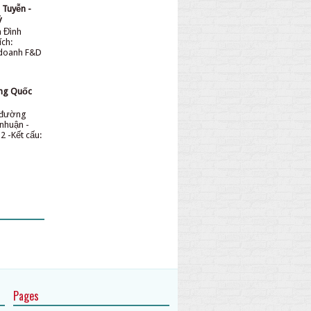
 Tuyễn -
ỷ
n Đình
ích:
 doanh F&D
ơng Quốc
n đường
nhuận -
2 -Kết cấu:
Pages