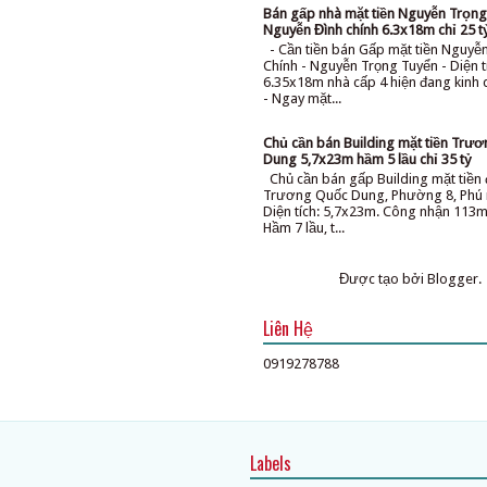
Bán gấp nhà mặt tiền Nguyễn Trọng
Nguyễn Đình chính 6.3x18m chỉ 25 t
- Cần tiền bán Gấp mặt tiền Nguyễ
Chính - Nguyễn Trọng Tuyển - Diện t
6.35x18m nhà cấp 4 hiện đang kinh
- Ngay mặt...
Chủ cần bán Building mặt tiền Trư
Dung 5,7x23m hầm 5 lầu chỉ 35 tỷ
Chủ cần bán gấp Building mặt tiề
Trương Quốc Dung, Phường 8, Phú 
Diện tích: 5,7x23m. Công nhận 113m
Hầm 7 lầu, t...
Được tạo bởi
Blogger
.
Liên Hệ
0919278788
Labels