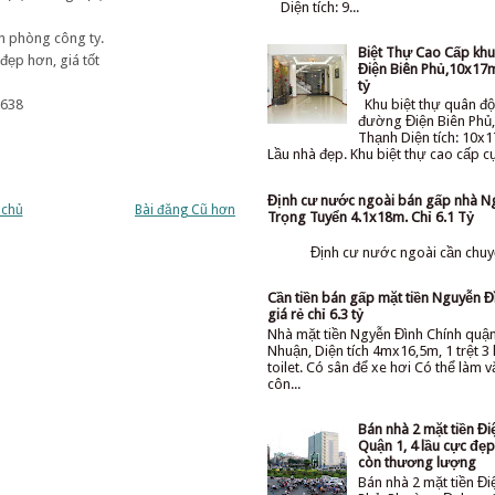
Diện tích: 9...
n phòng công ty.
Biệt Thự Cao Cấp kh
 đẹp hơn, giá tốt
Điện Biên Phủ,10x17m
tỷ
 638
Khu biệt thự quân độ
đường Điện Biên Phủ,
Thạnh Diện tích: 10x1
Lầu nhà đẹp. Khu biệt thự cao cấp cực
Định cư nước ngoài bán gấp nhà N
 chủ
Bài đăng Cũ hơn
Trọng Tuyển 4.1x18m. Chỉ 6.1 Tỷ
Định cư nước ngoài cần chuyể
Cần tiền bán gấp mặt tiền Nguyễn Đ
giá rẻ chỉ 6.3 tỷ
Nhà mặt tiền Ngyễn Đình Chính quậ
Nhuận, Diện tích 4mx16,5m, 1 trệt 3 l
toilet. Có sân để xe hơi Có thể làm 
côn...
Bán nhà 2 mặt tiền Đi
Quận 1, 4 lầu cực đẹp 
còn thương lượng
Bán nhà 2 mặt tiền Đi