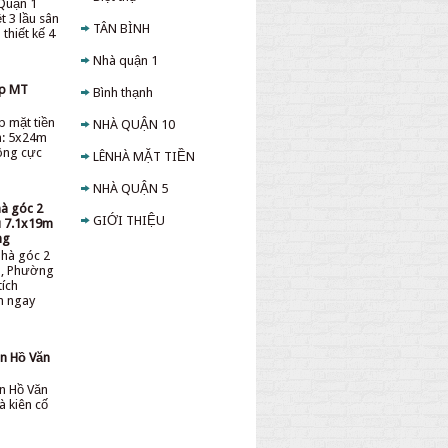
Quận 1
t 3 lầu sân
TÂN BÌNH
thiết kế 4
Nhà quận 1
ấp MT
Bình thạnh
p mặt tiền
NHÀ QUẬN 10
h: 5x24m
sông cực
LÊNHÀ MẶT TIỀN
NHÀ QUẬN 5
hà góc 2
GIỚI THIỆU
ệu 7.1x19m
ng
nhà góc 2
ệu, Phường
tích
ền ngay
̀n Hồ Văn
̀n Hồ Văn
à kiên cố