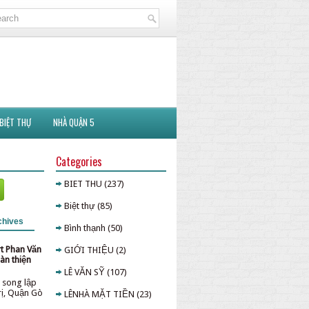
BIỆT THỰ
NHÀ QUẬN 5
Categories
BIET THU
(237)
Biệt thự
(85)
chives
Bình thạnh
(50)
rt Phan Văn
GIỚI THIỆU
(2)
àn thiện
LÊ VĂN SỸ
(107)
 song lập
rị, Quận Gò
LÊNHÀ MẶT TIỀN
(23)
p