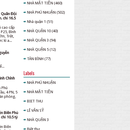
NHÀ MẶT TIỀN
(460)
NHÀ PHÚ NHUẬN
(502)
u Quân Đội
. chỉ 16.5
Nhà quận 1
(51)
i cao cấp
NHÀ QUẬN 10
(40)
 P25, Bình
7m, Trệt,
NHÀ QUẬN 3
(94)
 kì a...
NHÀ QUẬN 5
(12)
guyễn
TÂN BÌNH
(77)
...
Labels
ình Chính
NHÀ PHÚ NHUẬN
n Phú
NHÀ MẶT TIỀN
ầu, 4 PN, 5
văn phòng,
BIET THU
LÊ VĂN SỸ
ện Biên Phủ
chỉ 10.5 tỷ
NHÀ QUẬN 3
ện Biên
Biệt thự