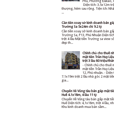
Phủ, Phường Đakao, 
Diện tích: 3.5x12m trệ
thượng, hẻm sau rộng. Tiện ích: Nhà 
...
Cần tiền xoay sở kinh doanh bán g
Trường Sa 5x24m chỉ 9.2 tỷ
Cần tiền xoay sở kinh doanh bán gấ
Trường Sa, P13, Phú Nhuận Diện tíc
trệt 4 lầu Mặt tiền Trường sa view 
đẹp th...
Chính chủ cho thuê n
mặt tiền Trần Huy Li
trệt 3 lầu 80 triệu/thá
- Chính chủ cho thuê 
mặt tiền Trần Huy Li
12, Phú nhuận. - Diện 
7.1x19m trệt 2 lầu nhà góc 2 mặt ti
gia...
Chuyển Về Vũng tàu bán gấp mặt tiê
Huê 4.1x18m, 4 lầu 11 tỷ
Chuyển Về Vũng tàu bán gấp mặt tiê
Huê Diện tích: 4,1x18m, trệt 4 lầu, nh
Khu kinh doanh mua bán sầm...