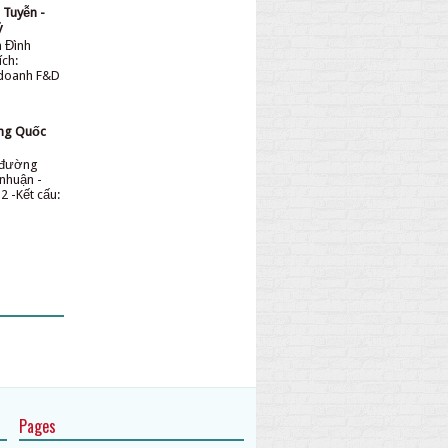
 Tuyễn -
ỷ
n Đình
ích:
 doanh F&D
ơng Quốc
n đường
nhuận -
2 -Kết cấu:
Pages