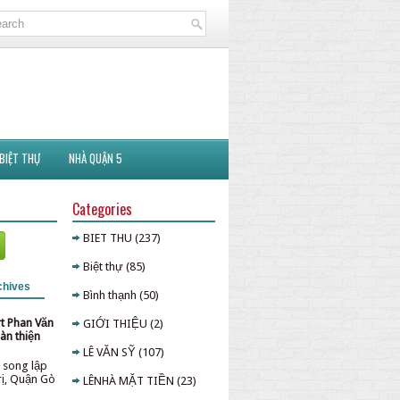
BIỆT THỰ
NHÀ QUẬN 5
Categories
BIET THU
(237)
Biệt thự
(85)
chives
Bình thạnh
(50)
rt Phan Văn
GIỚI THIỆU
(2)
àn thiện
LÊ VĂN SỸ
(107)
 song lập
rị, Quận Gò
LÊNHÀ MẶT TIỀN
(23)
p