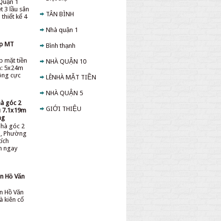
Quận 1
t 3 lầu sân
TÂN BÌNH
thiết kế 4
Nhà quận 1
ấp MT
Bình thạnh
p mặt tiền
NHÀ QUẬN 10
h: 5x24m
sông cực
LÊNHÀ MẶT TIỀN
NHÀ QUẬN 5
hà góc 2
GIỚI THIỆU
ệu 7.1x19m
ng
nhà góc 2
ệu, Phường
tích
ền ngay
̀n Hồ Văn
̀n Hồ Văn
à kiên cố