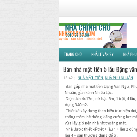
NHÀ CHÍNH CHỦ
0919.27.87.88
TRANG CHỦ
NHÀ LÊ VĂN SỸ
NHÀ PHÚ
Bán nhà mặt tiền 5 lầu Đặng văn
18:42
NHÀ MẶT TIỀN
,
NHÀ PHÚ NHUẬN
Bán gấp nhà mặt tiền Đặng Văn Ngữ, Ph
Nhuận, gần kênh Nhiêu Lộc.
Diện tích 4x17m, nở hậu 5m, 1 trệt, 4 lầu
dụng 340m2.
Thiết kế xây dựng theo kiến trúc hiện đại
chống trộm, hệ thống kiếng cường lực mặ
vừa lấy gió nên nhà rất thoáng mát.
Nhà được thiết kế trệt + lầu 1 + lầu 2 dùn
lầu 4 + sân thượng dùng để ở.