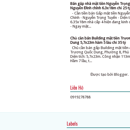
Bán gấp nhà mặt tiền Nguyễn Trọng
Nguyễn Đình chính 6.3x18m chỉ 25 t
- Cần tiền bán Gấp mặt tiền Nguyễ
Chính - Nguyễn Trọng Tuyển - Diện t
6.35x18m nhà cấp 4 hiện đang kinh
- Ngay mặt...
Chủ cần bán Building mặt tiền Trư
Dung 5,7x23m hầm 5 lầu chỉ 35 tỷ
Chủ cần bán gấp Building mặt tiề
Trương Quốc Dung, Phường 8, Phú 
Diện tích: 5,7x23m. Công nhận 113m
Hầm 7 lầu, t...
Được tạo bởi
Blogger
.
Liên Hệ
0919278788
Labels