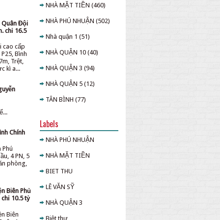
NHÀ MẶT TIỀN
(460)
NHÀ PHÚ NHUẬN
(502)
u Quân Đội
. chỉ 16.5
Nhà quận 1
(51)
i cao cấp
NHÀ QUẬN 10
(40)
 P25, Bình
7m, Trệt,
NHÀ QUẬN 3
(94)
 kì a...
NHÀ QUẬN 5
(12)
guyễn
TÂN BÌNH
(77)
...
Labels
ình Chính
NHÀ PHÚ NHUẬN
n Phú
NHÀ MẶT TIỀN
ầu, 4 PN, 5
văn phòng,
BIET THU
LÊ VĂN SỸ
ện Biên Phủ
chỉ 10.5 tỷ
NHÀ QUẬN 3
ện Biên
Biệt thự