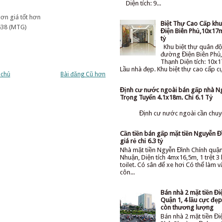
Diện tích: 9...
hơn giá tốt hơn
Biệt Thự Cao Cấp kh
638 (MTG)
Điện Biên Phủ,10x17m
tỷ
Khu biệt thự quân độ
đường Điện Biên Phủ,
Thạnh Diện tích: 10x1
Lầu nhà đẹp. Khu biệt thự cao cấp cực
 chủ
Bài đăng Cũ hơn
Định cư nước ngoài bán gấp nhà N
Trọng Tuyển 4.1x18m. Chỉ 6.1 Tỷ
Định cư nước ngoài cần chuyể
Cần tiền bán gấp mặt tiền Nguyễn Đ
giá rẻ chỉ 6.3 tỷ
Nhà mặt tiền Ngyễn Đình Chính quậ
Nhuận, Diện tích 4mx16,5m, 1 trệt 3 l
toilet. Có sân để xe hơi Có thể làm 
côn...
Bán nhà 2 mặt tiền Đi
Quận 1, 4 lầu cực đẹp 
còn thương lượng
Bán nhà 2 mặt tiền Đi