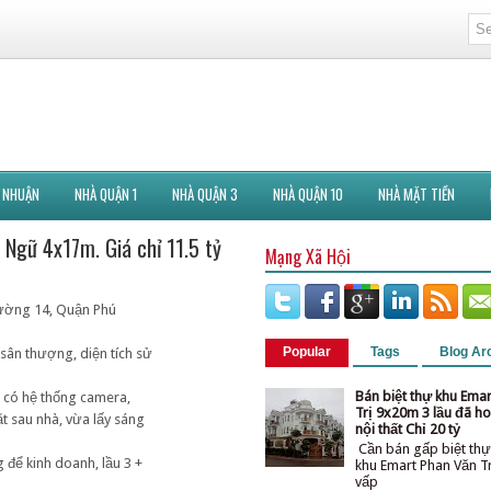
 NHUẬN
NHÀ QUẬN 1
NHÀ QUẬN 3
NHÀ QUẬN 10
NHÀ MẶT TIỀN
 Ngữ 4x17m. Giá chỉ 11.5 tỷ
Mạng Xã Hội
ường 14, Quận Phú
Popular
Tags
Blog Ar
, sân thượng, diện tích sử
Bán biệt thự khu Ema
, có hệ thống camera,
Trị 9x20m 3 lầu đã ho
t sau nhà, vừa lấy sáng
nội thất Chỉ 20 tỷ
Cần bán gấp biệt thự
g để kinh doanh, lầu 3 +
khu Emart Phan Văn T
vấ