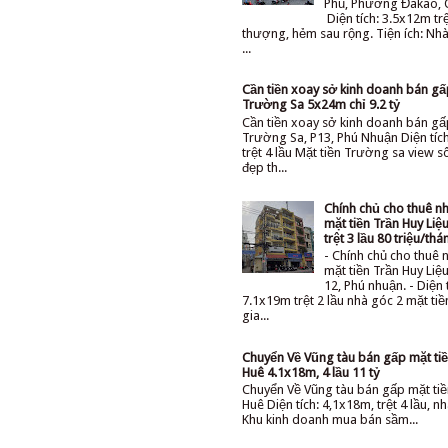
Phủ, Phường Đakao, 
Diện tích: 3.5x12m trệ
thượng, hẻm sau rộng. Tiện ích: Nhà 
...
Cần tiền xoay sở kinh doanh bán g
Trường Sa 5x24m chỉ 9.2 tỷ
Cần tiền xoay sở kinh doanh bán gấ
Trường Sa, P13, Phú Nhuận Diện tíc
trệt 4 lầu Mặt tiền Trường sa view 
đẹp th...
Chính chủ cho thuê n
mặt tiền Trần Huy Li
trệt 3 lầu 80 triệu/thá
- Chính chủ cho thuê 
mặt tiền Trần Huy Li
12, Phú nhuận. - Diện 
7.1x19m trệt 2 lầu nhà góc 2 mặt ti
gia...
Chuyển Về Vũng tàu bán gấp mặt tiê
Huê 4.1x18m, 4 lầu 11 tỷ
Chuyển Về Vũng tàu bán gấp mặt tiê
Huê Diện tích: 4,1x18m, trệt 4 lầu, nh
Khu kinh doanh mua bán sầm...