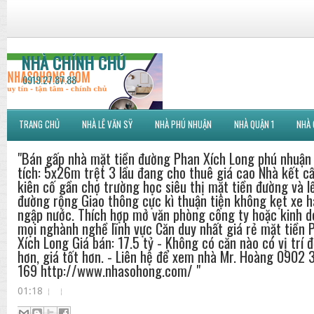
NHÀ CHÍNH CHỦ
0919.27.87.88
TRANG CHỦ
NHÀ LÊ VĂN SỸ
NHÀ PHÚ NHUẬN
NHÀ QUẬN 1
NHÀ 
"Bán gấp nhà mặt tiền đường Phan Xích Long phú nhuận
tích: 5x26m trệt 3 lầu đang cho thuê giá cao Nhà kết c
kiên cố gần chợ trường học siêu thị mặt tiền đường và l
đường rộng Giao thông cực kì thuận tiện không kẹt xe h
ngập nước. Thích hợp mở văn phòng công ty hoặc kinh 
mọi nghành nghề lĩnh vực Căn duy nhất giá rẻ mặt tiền 
Xích Long Giá bán: 17.5 tỷ - Không có căn nào có vị trí 
hơn, giá tốt hơn. - Liên hệ để xem nhà Mr. Hoàng 0902 
169 http://www.nhasohong.com/ "
01:18