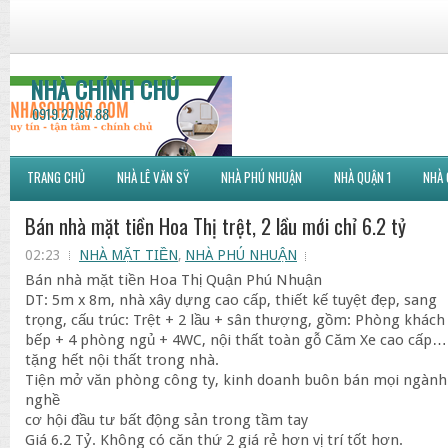
NHÀ CHÍNH CHỦ
0919.27.87.88
TRANG CHỦ
NHÀ LÊ VĂN SỸ
NHÀ PHÚ NHUẬN
NHÀ QUẬN 1
NHÀ 
Bán nhà mặt tiền Hoa Thị trệt, 2 lầu mới chỉ 6.2 tỷ
02:23
NHÀ MẶT TIỀN
,
NHÀ PHÚ NHUẬN
Bán nhà mặt tiền Hoa Thị Quận Phú Nhuận
DT: 5m x 8m, nhà xây dựng cao cấp, thiết kế tuyệt đẹp, sang
trọng, cấu trúc: Trệt + 2 lầu + sân thượng, gồm: Phòng khách
bếp + 4 phòng ngủ + 4WC, nội thất toàn gỗ Căm Xe cao cấp…
tặng hết nội thất trong nhà.
Tiện mở văn phòng công ty, kinh doanh buôn bán mọi ngành
nghề
cơ hội đầu tư bất động sản trong tầm tay
Giá 6.2 Tỷ. Không có căn thứ 2 giá rẻ hơn vị trí tốt hơn.