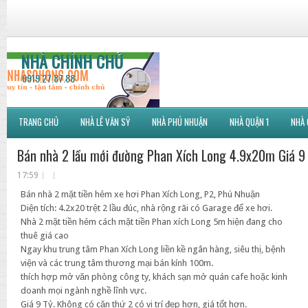
NHÀ CHÍNH CHỦ
0919.27.87.88
TRANG CHỦ
NHÀ LÊ VĂN SỸ
NHÀ PHÚ NHUẬN
NHÀ QUẬN 1
NHÀ 
Bán nhà 2 lầu mới đường Phan Xích Long 4.9x20m Giá 9
17:59
Bán nhà 2 mặt tiền hẻm xe hơi Phan Xích Long, P2, Phú Nhuận
Diện tích: 4.2x20 trệt 2 lầu đúc, nhà rộng rãi có Garage để xe hơi.
Nhà 2 mặt tiền hẻm cách mặt tiền Phan xích Long 5m hiện đang cho
thuê giá cao
Ngay khu trung tâm Phan Xích Long liền kề ngân hàng, siêu thị, bệnh
viện và các trung tâm thương mại bán kính 100m.
thích hợp mở văn phòng công ty, khách sạn mở quán cafe hoặc kinh
doanh mọi ngành nghề lĩnh vực.
Giá 9 Tỷ. Không có căn thứ 2 có vị trí đẹp hơn, giá tốt hơn.