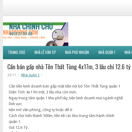
NHÀ CHÍNH CHỦ
0919.27.87.88
TRANG CHỦ
NHÀ LÊ VĂN SỸ
NHÀ PHÚ NHUẬN
NHÀ QUẬN 1
NHÀ 
Cần bán gấp nhà Tôn Thất Tùng 4x17m, 3 lầu chỉ 12.6 tỷ
20:11
Nhà quận 1
Cần tiền kinh doanh bán gấp mặt tiền nội bộ Tôn Thất Tùng quận 1
Diện Tích: 4x17m trệt, 3 lầu nhà còn mới.
Ngay trung tâm quận 1 khu phố tây, tiện kinh doanh mọi ngành nghề
lĩnh vực
tiện mở văn phòng, công ty hoặc để ở
Cách chợ bến thành 500m, liền kề các khu trung tâm hành chính
quận 1.
Giá 12.6 Tỷ.