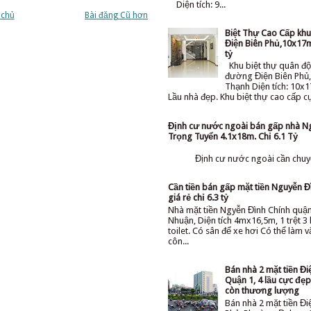
Diện tích: 9...
 chủ
Bài đăng Cũ hơn
Biệt Thự Cao Cấp kh
Điện Biên Phủ,10x17m
tỷ
Khu biệt thự quân độ
đường Điện Biên Phủ,
Thạnh Diện tích: 10x1
Lầu nhà đẹp. Khu biệt thự cao cấp cực
Định cư nước ngoài bán gấp nhà N
Trọng Tuyển 4.1x18m. Chỉ 6.1 Tỷ
Định cư nước ngoài cần chuyể
Cần tiền bán gấp mặt tiền Nguyễn Đ
giá rẻ chỉ 6.3 tỷ
Nhà mặt tiền Ngyễn Đình Chính quậ
Nhuận, Diện tích 4mx16,5m, 1 trệt 3 l
toilet. Có sân để xe hơi Có thể làm 
côn...
Bán nhà 2 mặt tiền Đi
Quận 1, 4 lầu cực đẹp 
còn thương lượng
Bán nhà 2 mặt tiền Đi