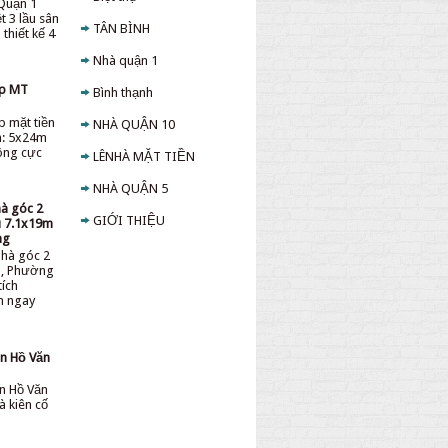
Quận 1
t 3 lầu sân
TÂN BÌNH
thiết kế 4
Nhà quận 1
ấp MT
Bình thạnh
p mặt tiền
NHÀ QUẬN 10
h: 5x24m
sông cực
LÊNHÀ MẶT TIỀN
NHÀ QUẬN 5
hà góc 2
GIỚI THIỆU
ệu 7.1x19m
ng
nhà góc 2
ệu, Phường
tích
ền ngay
̀n Hồ Văn
̀n Hồ Văn
à kiên cố