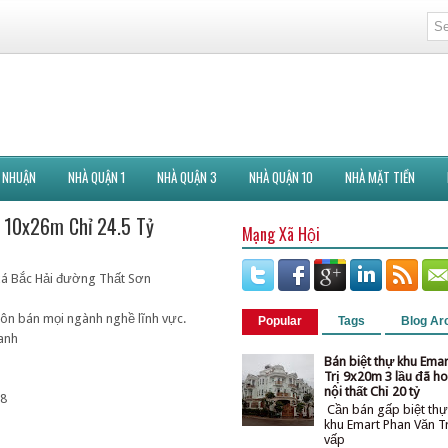
 NHUẬN
NHÀ QUẬN 1
NHÀ QUẬN 3
NHÀ QUẬN 10
NHÀ MẶT TIỀN
n 10x26m Chỉ 24.5 Tỷ
Mạng Xã Hội
xá Bắc Hải đường Thất Sơn
buôn bán mọi ngành nghề lĩnh vực.
Popular
Tags
Blog Ar
hanh
Bán biệt thự khu Ema
Trị 9x20m 3 lầu đã ho
nội thất Chỉ 20 tỷ
38
Cần bán gấp biệt thự
khu Emart Phan Văn T
vấ