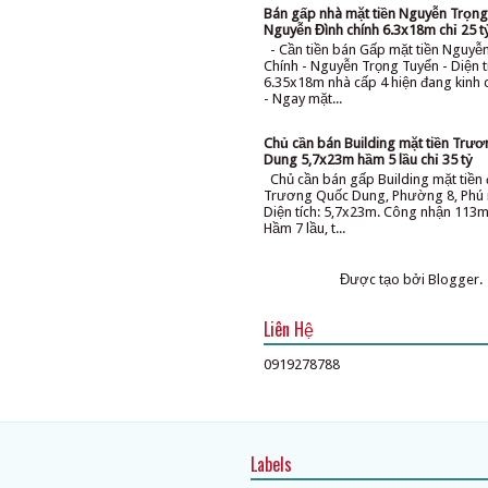
Bán gấp nhà mặt tiền Nguyễn Trọng
Nguyễn Đình chính 6.3x18m chỉ 25 t
- Cần tiền bán Gấp mặt tiền Nguyễ
Chính - Nguyễn Trọng Tuyển - Diện t
6.35x18m nhà cấp 4 hiện đang kinh
- Ngay mặt...
Chủ cần bán Building mặt tiền Trư
Dung 5,7x23m hầm 5 lầu chỉ 35 tỷ
Chủ cần bán gấp Building mặt tiề
Trương Quốc Dung, Phường 8, Phú 
Diện tích: 5,7x23m. Công nhận 113m
Hầm 7 lầu, t...
Được tạo bởi
Blogger
.
Liên Hệ
0919278788
Labels