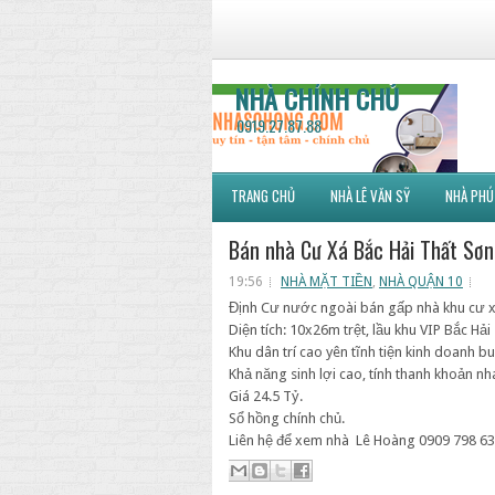
NHÀ CHÍNH CHỦ
0919.27.87.88
TRANG CHỦ
NHÀ LÊ VĂN SỸ
NHÀ PHÚ
Bán nhà Cư Xá Bắc Hải Thất Sơ
19:56
NHÀ MẶT TIỀN
,
NHÀ QUẬN 10
Định Cư nước ngoài bán gấp nhà khu cư 
Diện tích: 10x26m trệt, lầu khu VIP Bắc Hải
Khu dân trí cao yên tĩnh tiện kinh doanh 
Khả năng sinh lợi cao, tính thanh khoản n
Giá 24.5 Tỷ.
Sổ hồng chính chủ.
Liên hệ để xem nhà Lê Hoàng 0909 798 6