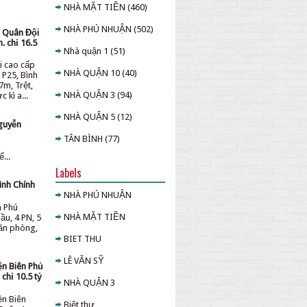
NHÀ MẶT TIỀN
(460)
NHÀ PHÚ NHUẬN
(502)
u Quân Đội
. chỉ 16.5
Nhà quận 1
(51)
i cao cấp
NHÀ QUẬN 10
(40)
 P25, Bình
7m, Trệt,
NHÀ QUẬN 3
(94)
 kì a...
NHÀ QUẬN 5
(12)
guyễn
TÂN BÌNH
(77)
...
Labels
ình Chính
NHÀ PHÚ NHUẬN
n Phú
NHÀ MẶT TIỀN
ầu, 4 PN, 5
văn phòng,
BIET THU
LÊ VĂN SỸ
ện Biên Phủ
chỉ 10.5 tỷ
NHÀ QUẬN 3
ện Biên
Biệt thự