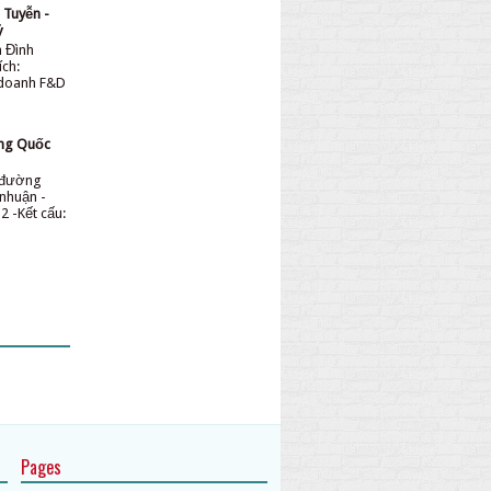
 Tuyễn -
ỷ
n Đình
ích:
 doanh F&D
ơng Quốc
n đường
nhuận -
2 -Kết cấu:
Pages