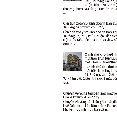
Phủ, Phường Đakao, 
Diện tích: 3.5x12m trệ
thượng, hẻm sau rộng. Tiện ích: Nhà 
...
Cần tiền xoay sở kinh doanh bán g
Trường Sa 5x24m chỉ 9.2 tỷ
Cần tiền xoay sở kinh doanh bán gấ
Trường Sa, P13, Phú Nhuận Diện tíc
trệt 4 lầu Mặt tiền Trường sa view 
đẹp th...
Chính chủ cho thuê n
mặt tiền Trần Huy Li
trệt 3 lầu 80 triệu/thá
- Chính chủ cho thuê 
mặt tiền Trần Huy Li
12, Phú nhuận. - Diện 
7.1x19m trệt 2 lầu nhà góc 2 mặt ti
gia...
Chuyển Về Vũng tàu bán gấp mặt tiê
Huê 4.1x18m, 4 lầu 11 tỷ
Chuyển Về Vũng tàu bán gấp mặt tiê
Huê Diện tích: 4,1x18m, trệt 4 lầu, nh
Khu kinh doanh mua bán sầm...