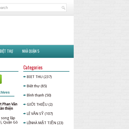
BIỆT THỰ
NHÀ QUẬN 5
Categories
BIET THU
(237)
Biệt thự
(85)
chives
Bình thạnh
(50)
rt Phan Văn
GIỚI THIỆU
(2)
àn thiện
LÊ VĂN SỸ
(107)
 song lập
rị, Quận Gò
LÊNHÀ MẶT TIỀN
(23)
p