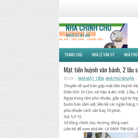
NHÀ CHÍNH CHỦ
0919.27.87.88
TRANG CHỦ
NHÀ LÊ VĂN SỸ
NHÀ PHÚ
Mặt tiền huỳnh văn bánh, 2 lầu 
05:29
NHÀ MẶT TIỀN
,
NHÀ PHÚ NHUẬN
Chuyển về quê bán gấp mặt tiền Huỳnh Vă
Diện tích: 3x12m, nở hậu 4,4m, trệt, 2 lâ
Ngay trung tâm phú nhuận, gần ngã tư Ngu
buôn bán sầm uất, liền kề các ngân hàn
phú nhuận cách sân bay 10 phút.
Giá 5,9 Tỷ.
Sổ hồng chính chủ. Hướng đông nam
Liên hệ để xem nhà Mr. Lê 0909 798 638 –