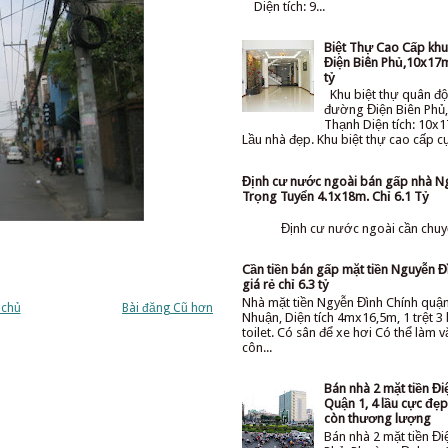
Diện tích: 9...
Biệt Thự Cao Cấp kh
Điện Biên Phủ,10x17m
tỷ
Khu biệt thự quân độ
đường Điện Biên Phủ,
Thạnh Diện tích: 10x1
Lầu nhà đẹp. Khu biệt thự cao cấp cực
Định cư nước ngoài bán gấp nhà N
Trọng Tuyển 4.1x18m. Chỉ 6.1 Tỷ
Định cư nước ngoài cần chuyể
Cần tiền bán gấp mặt tiền Nguyễn Đ
giá rẻ chỉ 6.3 tỷ
Nhà mặt tiền Ngyễn Đình Chính quậ
 chủ
Bài đăng Cũ hơn
Nhuận, Diện tích 4mx16,5m, 1 trệt 3 l
toilet. Có sân để xe hơi Có thể làm 
côn...
Bán nhà 2 mặt tiền Đi
Quận 1, 4 lầu cực đẹp 
còn thương lượng
Bán nhà 2 mặt tiền Đi