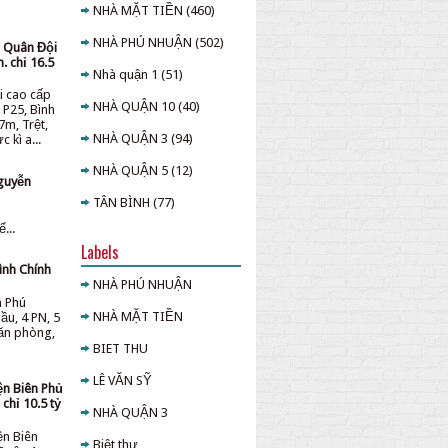
NHÀ MẶT TIỀN
(460)
NHÀ PHÚ NHUẬN
(502)
u Quân Đội
. chỉ 16.5
Nhà quận 1
(51)
i cao cấp
NHÀ QUẬN 10
(40)
 P25, Bình
7m, Trệt,
NHÀ QUẬN 3
(94)
 kì a...
NHÀ QUẬN 5
(12)
guyễn
TÂN BÌNH
(77)
...
Labels
ình Chính
NHÀ PHÚ NHUẬN
n Phú
NHÀ MẶT TIỀN
ầu, 4 PN, 5
văn phòng,
BIET THU
LÊ VĂN SỸ
ện Biên Phủ
chỉ 10.5 tỷ
NHÀ QUẬN 3
ện Biên
Biệt thự