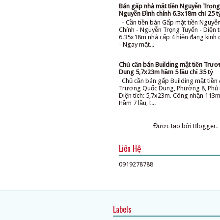
Bán gấp nhà mặt tiền Nguyễn Trọng
Nguyễn Đình chính 6.3x18m chỉ 25 t
- Cần tiền bán Gấp mặt tiền Nguyễ
Chính - Nguyễn Trọng Tuyển - Diện t
6.35x18m nhà cấp 4 hiện đang kinh
- Ngay mặt...
Chủ cần bán Building mặt tiền Trư
Dung 5,7x23m hầm 5 lầu chỉ 35 tỷ
Chủ cần bán gấp Building mặt tiề
Trương Quốc Dung, Phường 8, Phú 
Diện tích: 5,7x23m. Công nhận 113m
Hầm 7 lầu, t...
Được tạo bởi
Blogger
.
Liên Hệ
0919278788
Labels