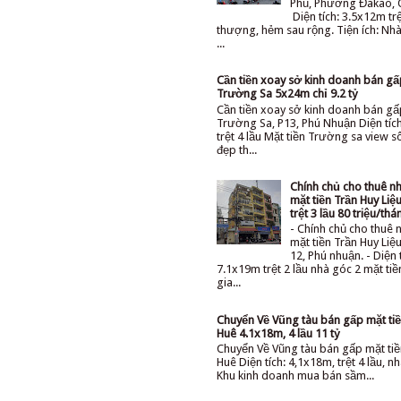
Phủ, Phường Đakao, 
Diện tích: 3.5x12m trệ
thượng, hẻm sau rộng. Tiện ích: Nhà 
...
Cần tiền xoay sở kinh doanh bán g
Trường Sa 5x24m chỉ 9.2 tỷ
Cần tiền xoay sở kinh doanh bán gấ
Trường Sa, P13, Phú Nhuận Diện tíc
trệt 4 lầu Mặt tiền Trường sa view 
đẹp th...
Chính chủ cho thuê n
mặt tiền Trần Huy Li
trệt 3 lầu 80 triệu/thá
- Chính chủ cho thuê 
mặt tiền Trần Huy Li
12, Phú nhuận. - Diện 
7.1x19m trệt 2 lầu nhà góc 2 mặt ti
gia...
Chuyển Về Vũng tàu bán gấp mặt tiê
Huê 4.1x18m, 4 lầu 11 tỷ
Chuyển Về Vũng tàu bán gấp mặt tiê
Huê Diện tích: 4,1x18m, trệt 4 lầu, nh
Khu kinh doanh mua bán sầm...