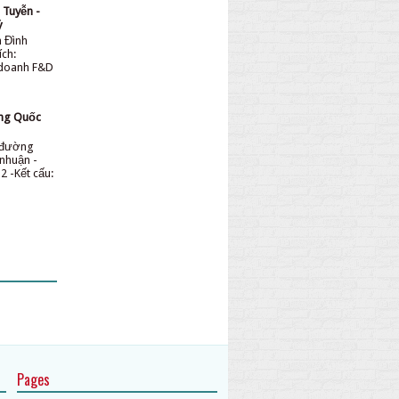
 Tuyễn -
ỷ
n Đình
ích:
 doanh F&D
ơng Quốc
n đường
nhuận -
2 -Kết cấu:
Pages