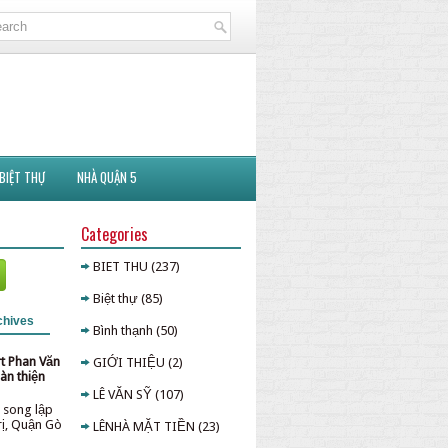
BIỆT THỰ
NHÀ QUẬN 5
Categories
BIET THU
(237)
Biệt thự
(85)
chives
Bình thạnh
(50)
rt Phan Văn
GIỚI THIỆU
(2)
àn thiện
LÊ VĂN SỸ
(107)
 song lập
rị, Quận Gò
LÊNHÀ MẶT TIỀN
(23)
p