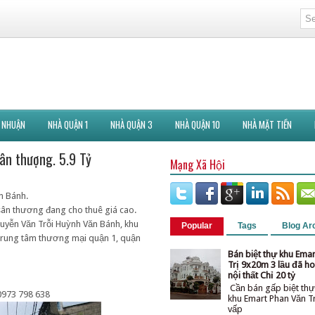
 NHUẬN
NHÀ QUẬN 1
NHÀ QUẬN 3
NHÀ QUẬN 10
NHÀ MẶT TIỀN
sân thượng. 5.9 Tỷ
Mạng Xã Hội
n Bánh.
̀u, sân thương đang cho thuê giá cao.
yễn Văn Trỗi Huỳnh Văn Bánh, khu
Popular
Tags
Blog Ar
g, trung tâm thương mại quận 1, quận
Bán biệt thự khu Ema
Trị 9x20m 3 lầu đã ho
nội thất Chỉ 20 tỷ
Cần bán gấp biệt thự
0973 798 638
khu Emart Phan Văn T
vấ