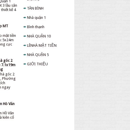
Quận 1
t 3 lầu sân
TÂN BÌNH
thiết kế 4
Nhà quận 1
ấp MT
Bình thạnh
p mặt tiền
NHÀ QUẬN 10
h: 5x24m
sông cực
LÊNHÀ MẶT TIỀN
NHÀ QUẬN 5
hà góc 2
GIỚI THIỆU
ệu 7.1x19m
ng
nhà góc 2
ệu, Phường
tích
ền ngay
̀n Hồ Văn
̀n Hồ Văn
à kiên cố