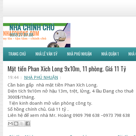
NHÀ CHÍNH CHỦ
0919.27.87.88
TRANG CHỦ
NHÀ LÊ VĂN SỸ
NHÀ PHÚ NHUẬN
NHÀ QUẬN 1
NHÀ 
Mặt tiền Phan Xích Long 9x10m, 11 phòng. Giá 11 Tỷ
19:44
NHÀ PHÚ NHUẬN
Cần bán gấp nhà mặt tiền Phan Xích Long.
Diện tích 9x10m nở hậu 13m, trệt, lửng, 4 lầu Đang cho thuê
3000$/tháng.
Tiện kinh doanh mở văn phòng công ty.
Sổ hồng chính chủ. Giá 11 tỷ .
Liên hệ để xem nhà Mr. Hoàng 0909 798 638 –0973 798 638