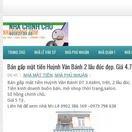
NHÀ CHÍNH CHỦ
0919.27.87.88
TRANG CHỦ
NHÀ LÊ VĂN SỸ
NHÀ PHÚ NHUẬN
NHÀ QUẬN 1
NHÀ 
Bán gấp mặt tiền Huỳnh Văn Bánh 2 lầu đúc đẹp. Giá 4.7
06:41
NHÀ MẶT TIỀN
,
NHÀ PHÚ NHUẬN
Bán gấp mặt tiền Huỳnh Văn Bánh DT 3.6x8m, trệt, 2 lầu đúc.
Tiện kinh doanh buôn bán, mở shop thời trang,salon.
Sổ hồng chính chủ.
Giá 5 Tỷ.
Liên hệ để xem nhà Mr.Lê 0902 386 169 –0973 798 638